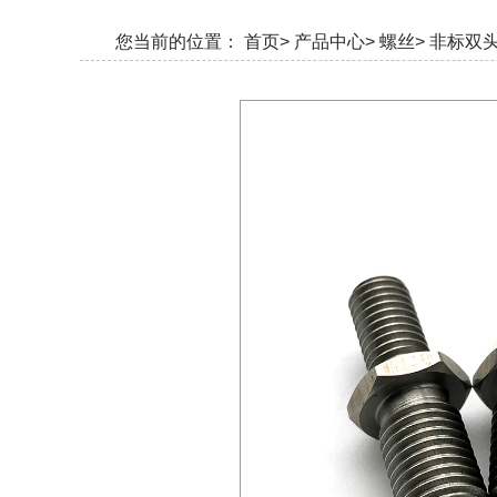
您当前的位置：
首页>
产品中心>
螺丝>
非标双