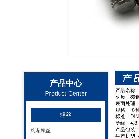
产品中心
产品名称
Product Center
材质：碳
表面处理
规格：多
螺丝
标准：DIN
等级：4.8，
产品包装
梅花螺丝
生产机型: