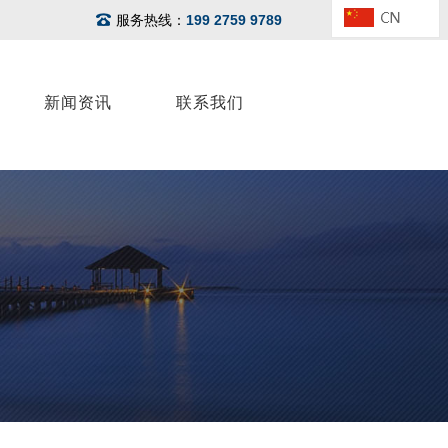
服务热线：
199 2759 9789
新闻资讯
联系我们