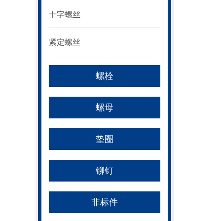
十字螺丝
紧定螺丝
螺栓
螺母
垫圈
铆钉
非标件