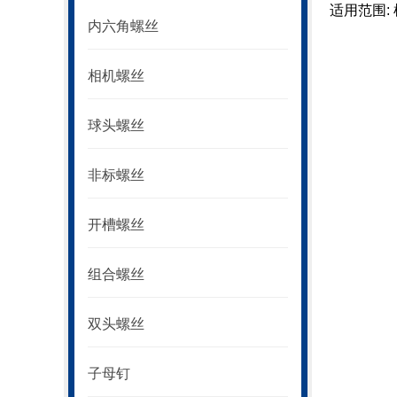
适用范围:
内六角螺丝
相机螺丝
球头螺丝
非标螺丝
开槽螺丝
组合螺丝
双头螺丝
子母钉